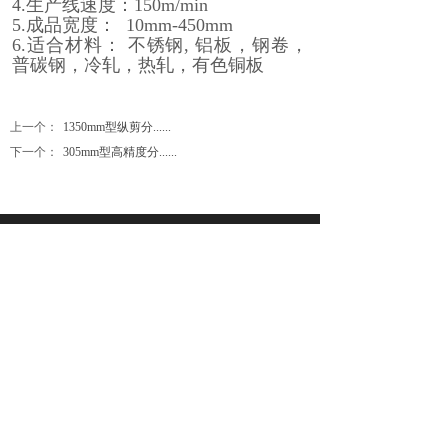
4.生产线速度：150m/min
5.成品宽度： 10mm-450mm
6.适合材料： 不锈钢, 铝板，钢卷，
普碳钢，冷轧，热轧，有色铜板
上一个：
1350mm型纵剪分......
下一个：
305mm型高精度分......
联系电话：
18967110559
/
孙浏勇（总经理）
网址：www.S680.Cn
邮箱：K82325059@163.com
公司地址：
杭州市萧山区浦阳镇工业园区