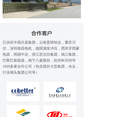
合作客户
已供应中国兵器集团，云南贵研铂业，重庆川
仪，深圳德昌电机，德国浦发冲压，西班牙西蒙
电器，韩国中达，浙江苏泊尔集团，钱江集团，
巴斯巴新能源，南宁八菱股份，杭州科百特等
1000多家合作公司（包含国外大型集团，央企，
行业领头集团公司等）